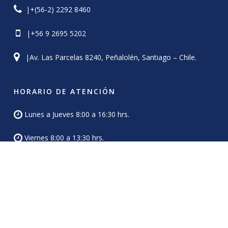
|+(56-2) 2292 8460
|+56 9 2695 5202
|Av. Las Parcelas 8240, Peñalolén, Santiago – Chile.
HORARIO DE ATENCIÓN
Lunes a Jueves 8:00 a 16:30 hrs.
Viernes 8:00 a 13:30 hrs.
Sábados – Domingo cerrado.
© 2026 Colegio Puelmapu. Diseño y Desarrollo por
Risi
Websites & Designs